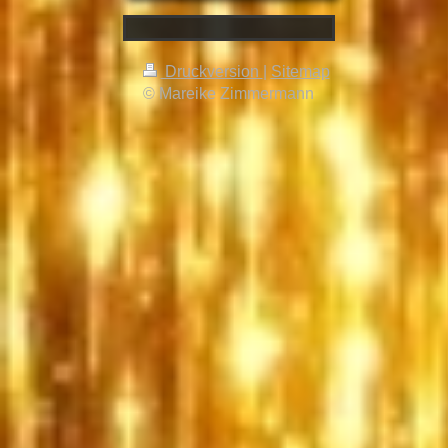
Druckversion
|
Sitemap
© Mareike Zimmermann