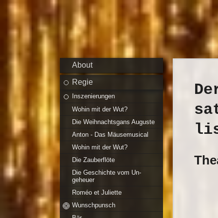
About
Regie
De
Inszenierungen
sa
Wohin mit der Wut?
Die Weihnachtsgans Auguste
li
Anton - Das Mäusemusical
Wohin mit der Wut?
The
Die Zauberflöte
Die Geschichte vom Un-
geheuer
Roméo et Juliette
Wunschpunsch
Bär