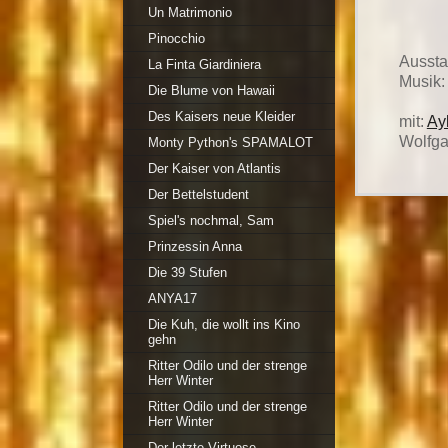
Un Matrimonio
Pinocchio
Aussta
La Finta Giardiniera
Musik
Die Blume von Hawaii
Des Kaisers neue Kleider
mit:
Ay
Wolfga
Monty Python's SPAMALOT
Der Kaiser von Atlantis
Der Bettelstudent
Spiel's nochmal, Sam
Prinzessin Anna
Die 39 Stufen
ANYA17
Die Kuh, die wollt ins Kino
gehn
Ritter Odilo und der strenge
Herr Winter
Ritter Odilo und der strenge
Herr Winter
Der letzte Virtuose