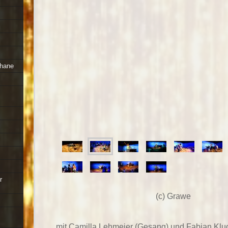
ahane
r
(c) Grawe
mit Camilla Lehmeier (Gesang) und Fabian Klu