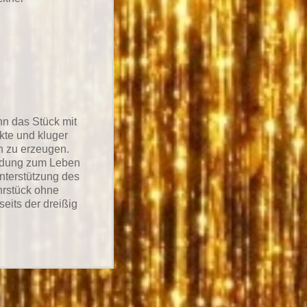
nn das Stück mit
ekte und kluger
n zu erzeugen.
andung zum Leben
nterstützung des
ehrstück ohne
eits der dreißig