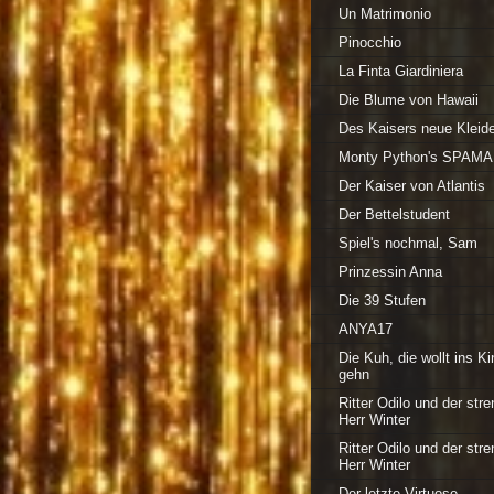
Un Matrimonio
Pinocchio
La Finta Giardiniera
Die Blume von Hawaii
Des Kaisers neue Kleide
Monty Python's SPAM
Der Kaiser von Atlantis
Der Bettelstudent
Spiel's nochmal, Sam
Prinzessin Anna
Die 39 Stufen
ANYA17
Die Kuh, die wollt ins Ki
gehn
Ritter Odilo und der str
Herr Winter
Ritter Odilo und der str
Herr Winter
Der letzte Virtuose