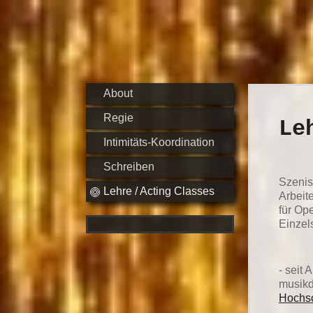
About
Regie
Le
Intimitäts-Koordination
Schreiben
Szenisc
Lehre / Acting Classes
Arbeit
für Op
Einzel
- seit 
musikd
Hochsc