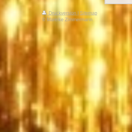
Druckversion
|
Sitemap
© Mareike Zimmermann