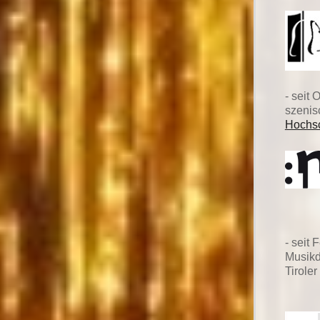
- seit
szenis
Hochsc
- seit
Musikd
Tirole