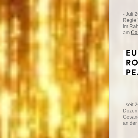
- Juli 
Regie 
im Ra
am
Con
- seit 
Dozent
Gesang
an der