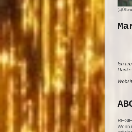
(c)Öllbr
Ma
Ich ar
Danke 
Websit
AB
REGIE
Wenn i