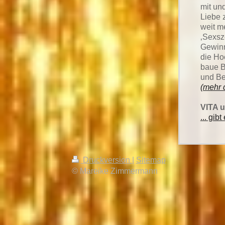
mit un
Liebe 
weit m
‚Sexsz
Gewinn 
die Hoc
baue B
und Be
(mehr 
VITA 
... gibt
Druckversion
|
Sitemap
© Mareike Zimmermann