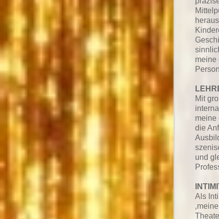
präzis
Mittel
heraus
Kinder
Geschi
sinnli
meine 
Person
LEHR
Mit gr
intern
meine 
die An
Ausbil
szenis
und gl
Profess
INTIM
Als Int
‚meine
Theate